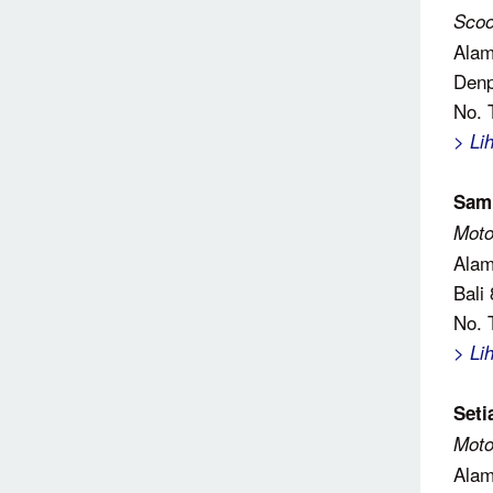
Scoo
Alam
Denp
No. 
> Li
Sam
Moto
Alam
Bali
No. 
> Li
Seti
Moto
Alam