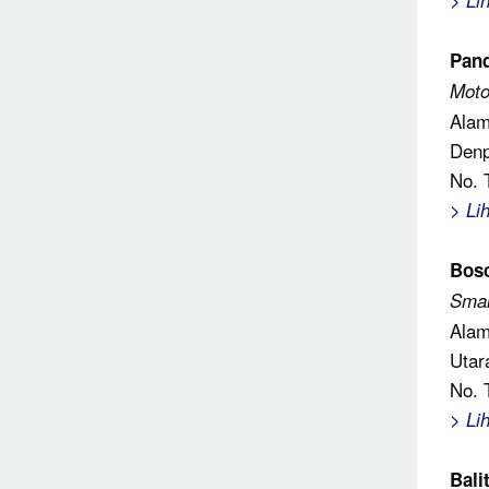
> Li
Pan
Moto
Alam
Denp
No. 
> Li
Bosc
Smal
Alam
Utar
No. 
> Li
Bali