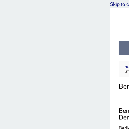
Skip to 
H
UT
Ben
Ben
Den
Beri