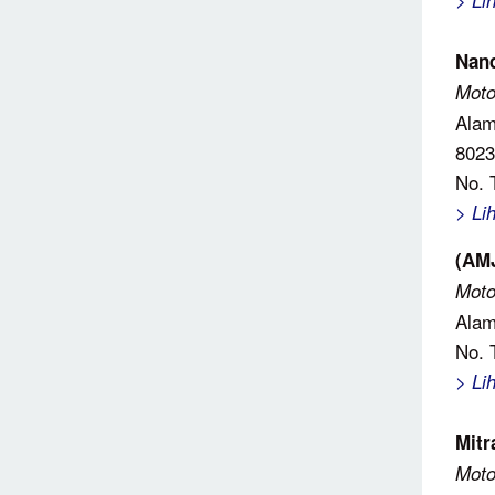
> Li
Nand
Moto
Alam
8023
No. 
> Li
(AM
Moto
Alam
No. 
> Li
Mitr
Moto