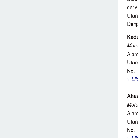
serv
Utar
Denp
Ked
Moto
Alam
Utar
No. 
> Li
Aha
Moto
Alam
Utar
No. 