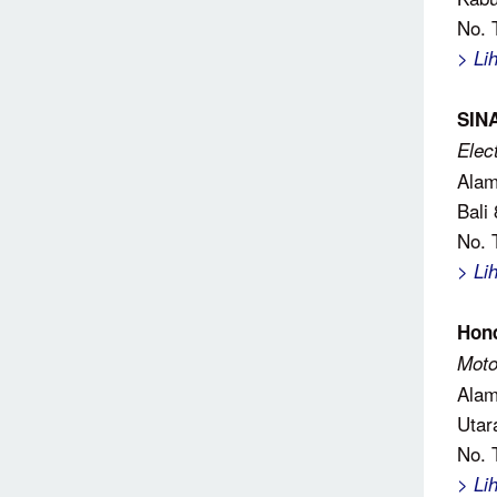
No. 
> Li
SIN
Elec
Alam
Bali
No. 
> Li
Hon
Moto
Alam
Utar
No. 
> Li