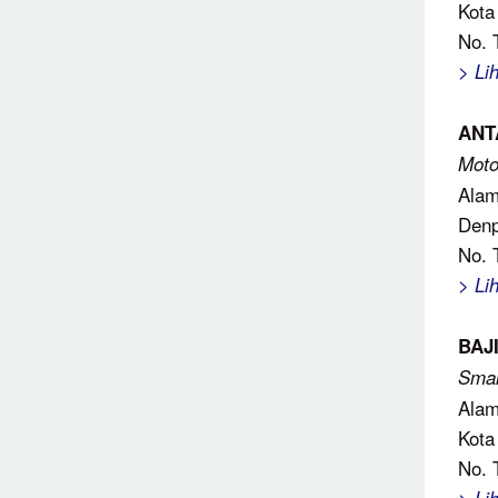
Kota
No. 
> Li
ANT
Moto
Alam
Denp
No. 
> Li
BAJ
Smal
Alam
Kota
No. 