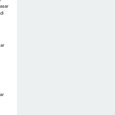
pasar
di
sar
ar