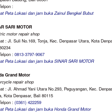
Telpon :
hat Peta Lokasi dan jam buka Zainul Bengkel Bubut
AR SARI MOTOR
tric motor repair shop
at : Jl. Suli No.169, Tonja, Kec. Denpasar Utara, Kota Denp
 80234
Telpon :
0813-3797-9067
hat Peta Lokasi dan jam buka SINAR SARI MOTOR
da Grand Motor
rcycle repair shop
at : Jl. Ahmad Yani Utara No.293, Peguyangan, Kec. Denpa
a, Kota Denpasar, Bali 80115
Telpon :
(0361) 422259
hat Peta Lokasi dan jam buka Honda Grand Motor