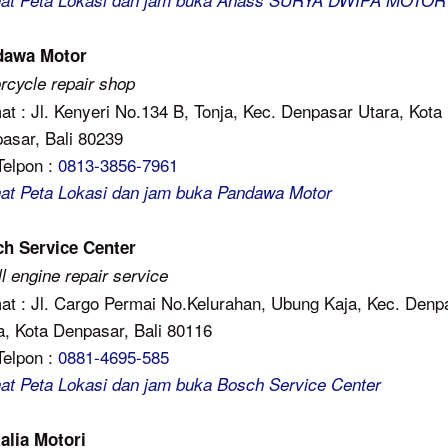
hat Peta Lokasi dan jam buka Ahass SURYA DWIPA MOTOR
dawa Motor
rcycle repair shop
at : Jl. Kenyeri No.134 B, Tonja, Kec. Denpasar Utara, Kota
asar, Bali 80239
Telpon :
0813-3856-7961
hat Peta Lokasi dan jam buka Pandawa Motor
h Service Center
l engine repair service
at : Jl. Cargo Permai No.Kelurahan, Ubung Kaja, Kec. Denp
a, Kota Denpasar, Bali 80116
Telpon :
0881-4695-585
hat Peta Lokasi dan jam buka Bosch Service Center
talia Motori