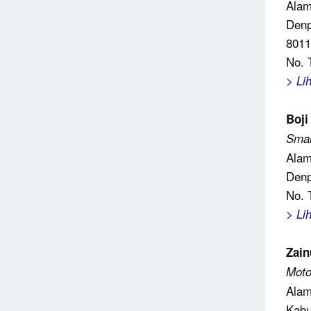
Alam
Denp
8011
No. 
> Li
Boji
Smal
Alam
Denp
No. 
> Li
Zain
Moto
Alam
Kabu