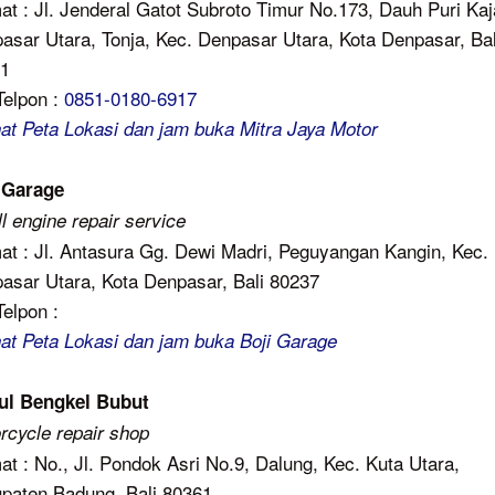
at : Jl. Jenderal Gatot Subroto Timur No.173, Dauh Puri Kaj
asar Utara, Tonja, Kec. Denpasar Utara, Kota Denpasar, Bal
1
Telpon :
0851-0180-6917
hat Peta Lokasi dan jam buka Mitra Jaya Motor
 Garage
l engine repair service
at : Jl. Antasura Gg. Dewi Madri, Peguyangan Kangin, Kec.
asar Utara, Kota Denpasar, Bali 80237
Telpon :
hat Peta Lokasi dan jam buka Boji Garage
ul Bengkel Bubut
rcycle repair shop
at : No., Jl. Pondok Asri No.9, Dalung, Kec. Kuta Utara,
paten Badung, Bali 80361