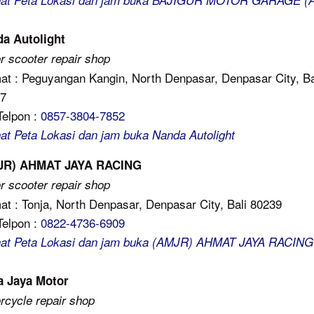
hat Peta Lokasi dan jam buka BAJIGUR MOTOR GARAGE (
a Autolight
r scooter repair shop
at : Peguyangan Kangin, North Denpasar, Denpasar City, Ba
7
Telpon :
0857-3804-7852
hat Peta Lokasi dan jam buka Nanda Autolight
JR) AHMAT JAYA RACING
r scooter repair shop
at : Tonja, North Denpasar, Denpasar City, Bali 80239
Telpon :
0822-4736-6909
hat Peta Lokasi dan jam buka (AMJR) AHMAT JAYA RACING
a Jaya Motor
rcycle repair shop