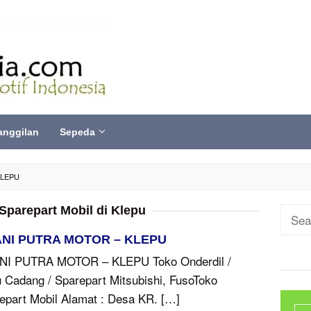
anggilan
Sepeda
KLEPU
Sparepart Mobil di Klepu
Sear
for:
NI PUTRA MOTOR – KLEPU
I PUTRA MOTOR – KLEPU Toko Onderdil /
 Cadang / Sparepart Mitsubishi, FusoToko
epart Mobil Alamat : Desa KR. […]