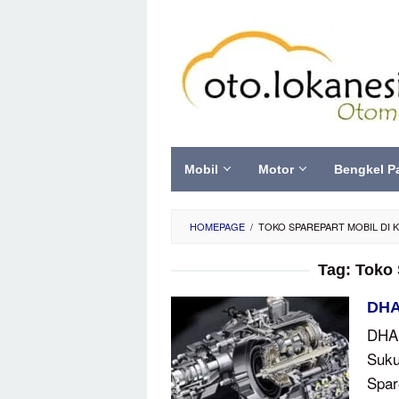
Skip
to
content
Mobil
Motor
Bengkel P
HOMEPAGE
/
TOKO SPAREPART MOBIL DI 
Tag:
Toko 
DHA
DHAN
Suku
Spar