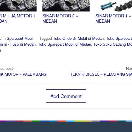
R MULIA MOTOR 1
SINAR MOTOR 2 –
SINAR MOTOR 1 –
DAN
MEDAN
MEDAN
d in
Sparepart Mobil
Tagged
Toko Onderdil Mobil di Medan
,
Toko Sparepart
bishi - Fuso di Medan
,
Toko Sparepart Mobil di Medan
,
Toko Suku Cadang Mob
n
t
ous post
Nex
igation
IK MOTOR – PALEMBANG
TEKNIK DIESEL – PEMATANG SI
Add Comment