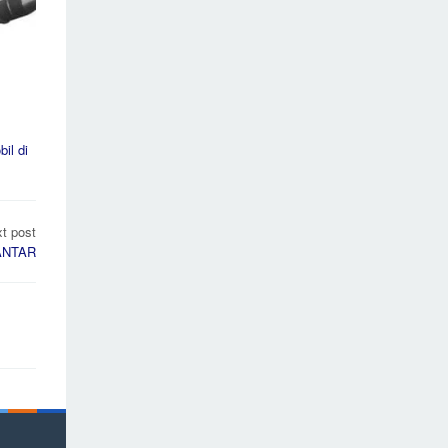
il di
t post
ANTAR