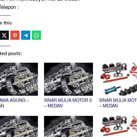
Telepon :
 this:
ted posts:
AMA AGUNG –
SINAR MULIA MOTOR 3
SINAR MULIA MOT
AN
– MEDAN
– MEDAN