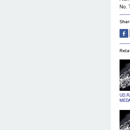
No. 
Share
Rela
UD.R
MED