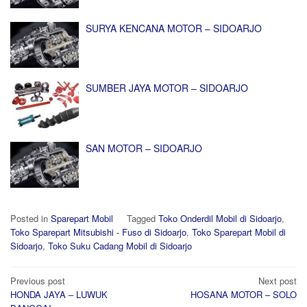
SURYA KENCANA MOTOR – SIDOARJO
SUMBER JAYA MOTOR – SIDOARJO
SAN MOTOR – SIDOARJO
Posted in
Sparepart Mobil
Tagged
Toko Onderdil Mobil di Sidoarjo
,
Toko Sparepart Mitsubishi - Fuso di Sidoarjo
,
Toko Sparepart Mobil di
Sidoarjo
,
Toko Suku Cadang Mobil di Sidoarjo
Post
Previous post
Next post
HONDA JAYA – LUWUK
HOSANA MOTOR – SOLO
navigation